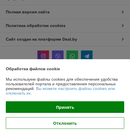
Полная версия сайта
Политика обработки cookies
Сайт создан на платформе Deal.by
Обработка файлов cookie
Информация для покупателя
Мы используем файлы cookies для обеспечения удобства
пользователей портала и предоставления персональных
Юридическое лицо:
ООО «БЕЛПРОФИЛЬ ГРУПП»
рекомендаций.
Вы можете настроить файлы cookies или
220040, Г. МИНСК, ПЕР. 3-Й МОЖАЙСКОГО, Д. 11, ПОМ. 107, 220040
отключить их.
Регистрационный номер ЕГР: 193780303
Принять
УНП: 193780303
Регистрационный орган: Минский горисполком
Отклонить
Дата регистрации компании: 02.11.2017