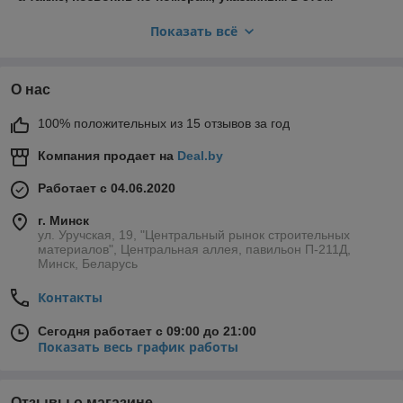
объявлении: + 375 29 683 79 33;
Показать всё
2. Наш менеджер Вам перезвонит и проконсультирует.
Для того, чтобы подобрать нужный Вам профиль по
образцам и сразу приобрести его, приезжайте к нам по
О нас
адресу: г. Минск, ул. Уручская 19, павильон 361а, и
роллет 215, Центральный рынок строительных
100% положительных из 15 отзывов за год
материалов Уручье.
Возможна доставка!
Компания продает на
Deal.by
Наш фирменный магазин:
https://belprofil.by/
- для заказа
Работает с 04.06.2020
продукции "Бел Профиль"
г. Минск
ул. Уручская, 19, "Центральный рынок строительных
Наш официальный сайт "Бел
материалов", Центральная аллея, павильон П-211Д,
Профиль":
https://worldprofile.by/
Минск, Беларусь
Следите за нашими новостями:
Контакты
Присоединяйтесь к нам в Facebook:
https://www.facebook.com/belprofil
Сегодня работает с 09:00 до 21:00
Показать весь график работы
Наблюдайте за нашими новинками в
Instagram:
https://instagram.com/belprofil.by?
igshid=195mcojxshd6a
Отзывы о магазине