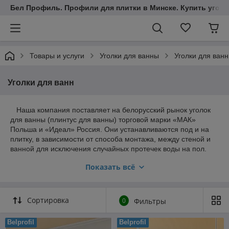
Бел Профиль. Профили для плитки в Минске. Купить уголки
Товары и услуги
Уголки для ванны
Уголки для ванн
Уголки для ванн
Наша компания поставляет на белорусский рынок уголок
для ванны (плинтус для ванны) торговой марки «МАК»
Польша и «Идеал» Россия. Они устанавливаются под и на
плитку, в зависимости от способа монтажа, между стеной и
ванной для исключения случайных протечек воды на пол.
Кроме этого уголок маскирует неэстетичные щели между
Показать всё
краями ванны и умывальника, поддона и стены, которые
отделаны керамической плиткой. Монтируются с помощью
силиконового водостойкого герметика.
Сортировка
0
Фильтры
Belprofil
Belprofil