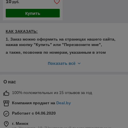
10
руб.
Купить
КАК ЗАКАЗАТЬ:
1. Заказ можно оформить на страницах нашего сайта,
нажав кнопку "Купить" или "Перезвоните мне",
а также, позвонив по номерам, указанным в этом
объявлении: + 375 29 683 79 33;
Показать всё
2. Наш менеджер Вам перезвонит и проконсультирует.
Для того, чтобы подобрать нужный Вам профиль по
образцам и сразу приобрести его, приезжайте к нам по
О нас
адресу: г. Минск, ул. Уручская 19, павильон 361а,
Центральный рынок строительных материалов Уручье.
100% положительных из 15 отзывов за год
Возможна доставка!
Компания продает на
Deal.by
Наш фирменный магазин:
https://belprofil.by/
Работает с 04.06.2020
Следите за нашими новостями:
г. Минск