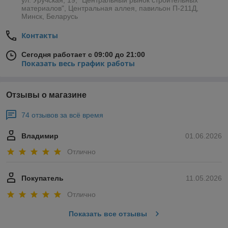
Присоединяйтесь к нам в Facebook:
ул. Уручская, 19, "Центральный рынок строительных
материалов", Центральная аллея, павильон П-211Д,
https://www.facebook.com/belprofil
Минск, Беларусь
Наблюдайте за нашими новинками в
Instagram:
https://instagram.com/belprofil.by?
Контакты
igshid=195mcojxshd6a
Сегодня работает с 09:00 до 21:00
Показать весь график работы
Отзывы о магазине
74 отзывов за всё время
Владимир
01.06.2026
Отлично
Покупатель
11.05.2026
Отлично
Показать все отзывы